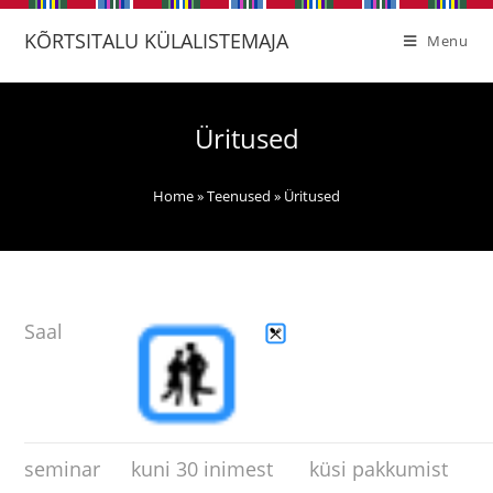
KÕRTSITALU KÜLALISTEMAJA
Menu
Üritused
Home
»
Teenused
»
Üritused
Saal
seminar
kuni 30 inimest
küsi pakkumist