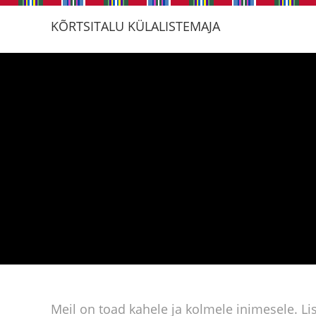
KÕRTSITALU KÜLALISTEMAJA
Meil on toad kahele ja kolmele inimesele. Li