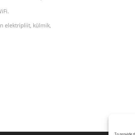
iFi.
elektripliit, külmik,
To provide t