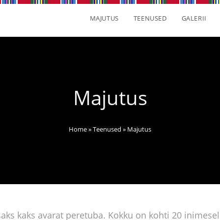
MAJUTUS
TEENUSED
GALERII
Majutus
Home
»
Teenused
»
Majutus
saks kaks avarat peretuba. Kokku on kohti 20 inimesel