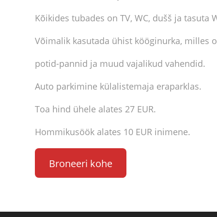
Kõikides tubades on TV, WC, dušš ja tasuta W
Võimalik kasutada ühist kööginurka, milles on 
potid-pannid ja muud vajalikud vahendid.
Auto parkimine külalistemaja eraparklas.
Toa hind ühele alates 27 EUR.
Hommikusöök alates 10 EUR inimene.
Broneeri kohe