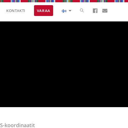
KONTAKTI
VARAA
S-
koordinaatit