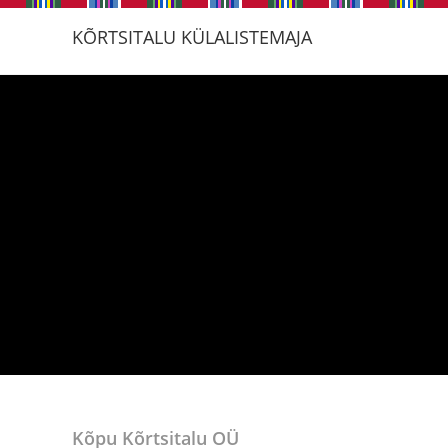
KÕRTSITALU KÜLALISTEMAJA
Kõpu Kõrtsitalu OÜ